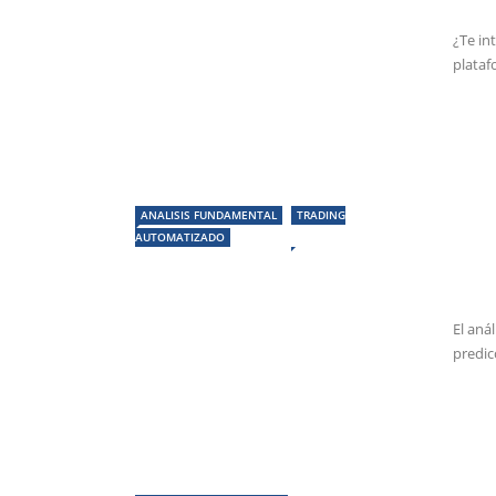
¿Te in
plataf
ANALISIS FUNDAMENTAL
TRADING
AUTOMATIZADO
El aná
predic