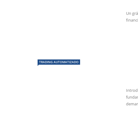
Un grá
financ
TRADING AUTOMATIZADO
Introd
fundam
demand