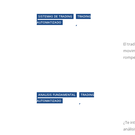
SISTEMAS DE TRADING
TRADING
AUTOMATIZADO
El tra
movimi
rompe 
ANALISIS FUNDAMENTAL
TRADING
AUTOMATIZADO
¿Te in
anális