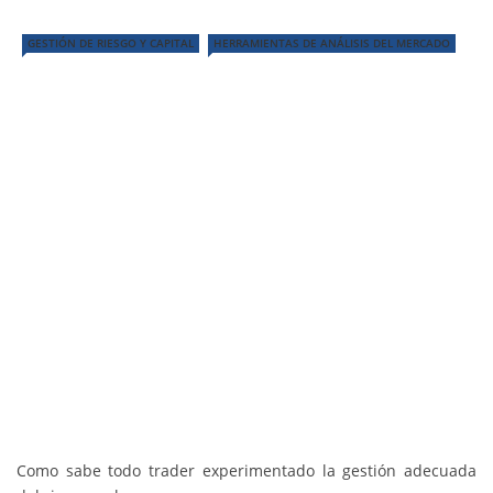
GESTIÓN DE RIESGO Y CAPITAL
HERRAMIENTAS DE ANÁLISIS DEL MERCADO
Como sabe todo trader experimentado la gestión adecuada