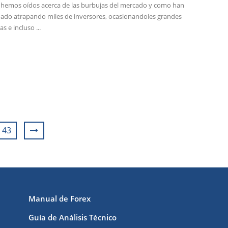
hemos oídos acerca de las burbujas del mercado y como han
ado atrapando miles de inversores, ocasionandoles grandes
s e incluso ...
43
Manual de Forex
Guía de Análisis Técnico