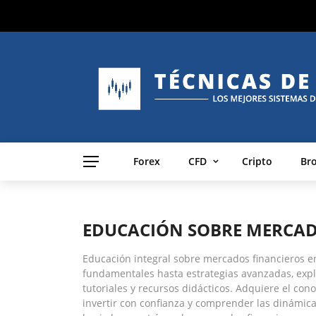
Forex
CFD
Cripto
Br
EDUCACIÓN SOBRE MERCAD
Educación integral sobre mercados financieros en
fundamentales hasta estrategias avanzadas, expl
tutoriales y recursos didácticos. Adquiere el co
invertir con confianza y comprender las dinámica