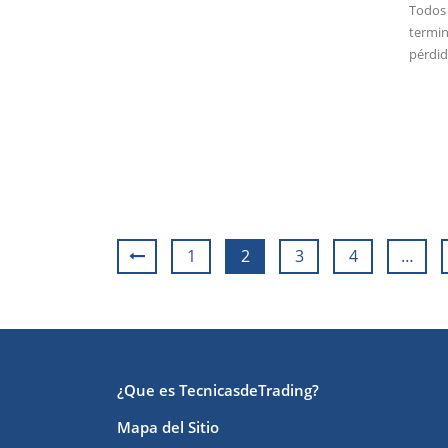
Todos 
termin
pérdida
1
2
3
4
…
¿Que es TecnicasdeTrading?
Mapa del Sitio