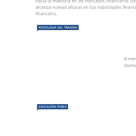
hacia la maestría en los mercados financieros c
alcanza nuevas alturas en tus habilidades finan
financiera.
PSICOLOGIA DEL TRADING
El mer
Gustav
EDUCACIÓN FOREX