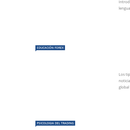
Introd
lengua
EDUCACIÓN FOREX
Los ti
notici
global 
PSICOLOGIA DEL TRADING