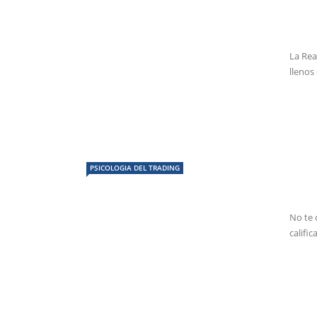
La Rea
llenos
PSICOLOGIA DEL TRADING
No te 
califi