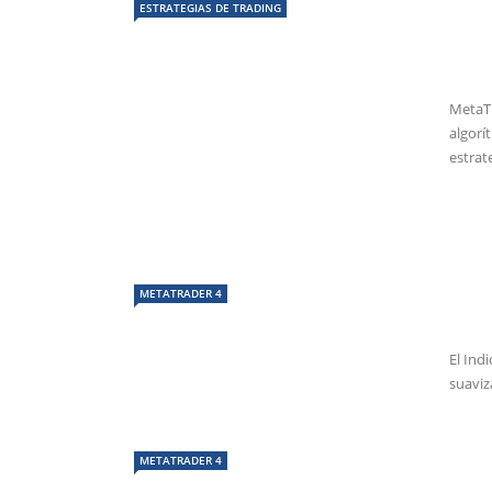
ESTRATEGIAS DE TRADING
MetaTr
algorí
estrate
METATRADER 4
El Ind
suaviza
METATRADER 4