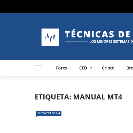
Forex
CFD
Cripto
Br
ETIQUETA:
MANUAL MT4
METATRADER 4