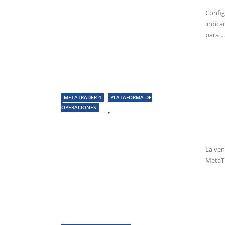
Config
indica
para ...
METATRADER 4
PLATAFORMA DE
OPERACIONES
La ven
MetaTr