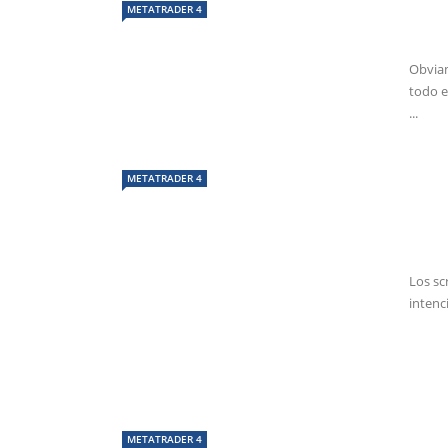
METATRADER 4
Obvia
todo e
...
METATRADER 4
Los sc
intenci
METATRADER 4