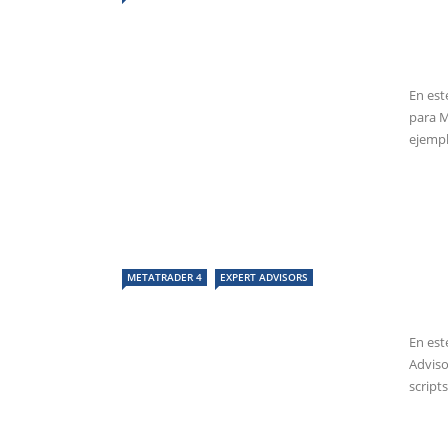
En est
para M
ejemplo
METATRADER 4
EXPERT ADVISORS
En est
Adviso
scripts