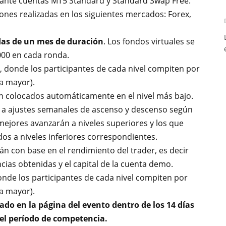
iante
cuentas MT5 Standard y Standard Swap Free.
ones realizadas en los siguientes mercados: Forex,
ndas de un mes de duración
. Los fondos virtuales se
000 en cada ronda.
, donde los participantes de cada nivel compiten por
a mayor).
án colocados automáticamente en el nivel más bajo.
os a ajustes semanales de ascenso y descenso según
mejores avanzarán a niveles superiores y los que
os a niveles inferiores correspondientes.
án con base en el rendimiento del trader, es decir
cias obtenidas y el capital de la cuenta demo.
onde los participantes de cada nivel compiten por
a mayor).
do en la página del evento dentro de los 14 días
del período de competencia.