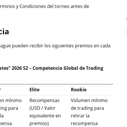
érminos y Condiciones del torneo antes de
cia
ague pueden recibir los siguientes premios en cada
mates” 2026 S2 – Competencia Global de Trading
r
Elite
Rookie
en mínimo
Recompensas
Volumen mínimo
ding para
(USD / Valor
de trading para
la
equivalente en
retirar la
pensa
premios)
recompensa