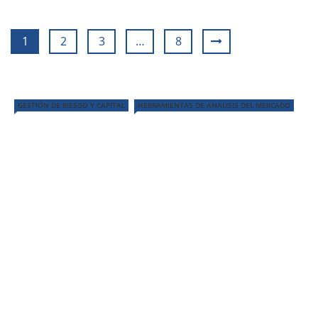
1
2
3
…
8
GESTIÓN DE RIESGO Y CAPITAL
HERRAMIENTAS DE ANÁLISIS DEL MERCADO