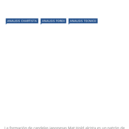
ANALISIS CHARTISTA
ANALISIS FOREX
ANALISIS TECNICO
La formación de candelas japonesas Mat Hold alcista es un patrón de