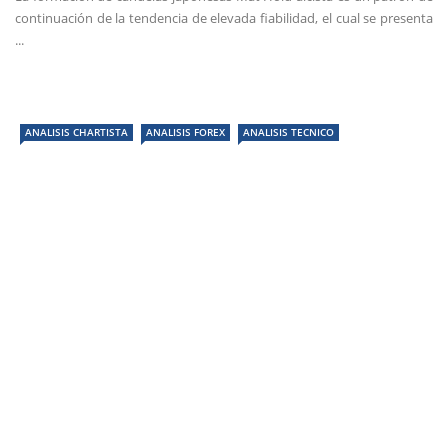
continuación de la tendencia de elevada fiabilidad, el cual se presenta
...
ANALISIS CHARTISTA
ANALISIS FOREX
ANALISIS TECNICO