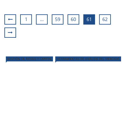
1
…
59
60
61
62
GESTIÓN DE RIESGO Y CAPITAL
HERRAMIENTAS DE ANÁLISIS DEL MERCADO