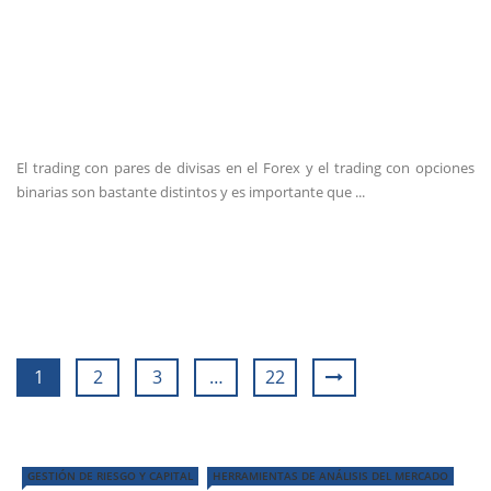
El trading con pares de divisas en el Forex y el trading con opciones
binarias son bastante distintos y es importante que ...
1
2
3
…
22
GESTIÓN DE RIESGO Y CAPITAL
HERRAMIENTAS DE ANÁLISIS DEL MERCADO