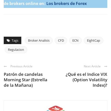
de brokers online en:
Los brokers de Forex
Tags
Broker Analisis
CFD
ECN
EightCap
Regulacion
Previous Article
Next Article
Patrón de candelas
¿Qué es el Indice VIX
Morning Star (Estrella
(Option Volatility
de la Mañana)
Index)?