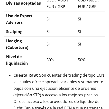
USD / AUD /
USD / AUD /
Divisas aceptadas
EUR / GBP
EUR / GBP
Uso de Expert
Si
Si
Advisors
Scalping
Si
Si
Hedging
Si
Si
(Cobertura)
Nivel de
50%
50%
liquidación
Cuenta Raw:
Son cuentas de trading de tipo ECN
las cuáles ofrece spreads variables y sumamente
bajos con una ejecución eficiente de órdenes
(ejecución STP) y acceso a los mejores precios.
Ofrece acceso a los proveedores de liquidez de
Eight Cap a través de la red ECN a que pertenece