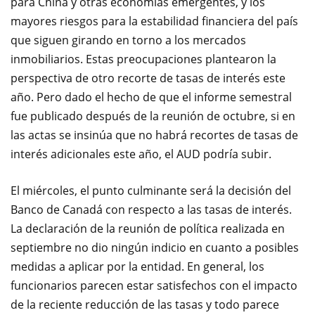
para China
y otras economías
emergentes
,
y
los
mayores riesgos
para la estabilidad financiera
del país
que siguen
girando en torno a
los mercados
inmobiliarios
.
Estas preocupaciones
plantearon la
perspectiva de
otro
recorte de tasas
de interés
este
año.
Pero dado el
hecho de que el
informe semestral
fue publicado
después de la
reunión de octubre
,
si
en
las actas se
insinúa que no habrá
recortes de tasas
de
interés adicionales
este año
, el AUD podría subir.
El miércoles,
el punto culminante
será la
decisión del
Banco de Canadá
con respecto a las tasas de interés.
La declaración de
la reunión de política
realizada en
septiembre
no dio
ningún indicio en cuanto a posibles
medidas a aplicar por la entidad
.
En general
, los
funcionarios pare
cen estar satisfechos con
el impacto
de
la reciente
reducción de las tasas
y todo parece