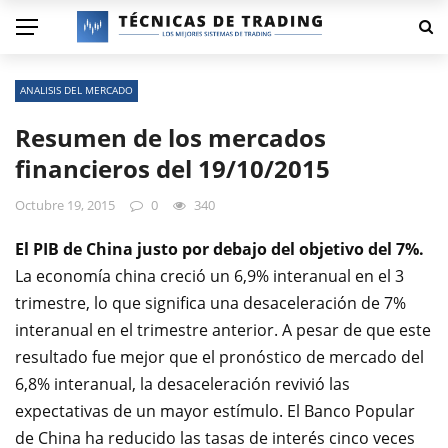
ANALISIS DEL MERCADO
Resumen de los mercados
financieros del 19/10/2015
Octubre 19, 2015
0
340
El PIB de China
justo por debajo del
objetivo del 7
%.
La economía china creció
un 6,9
% interanual
en el 3
trimestre,
lo que significa una desaceleración
de
7
%
interanual en
el trimestre anterior.
A pesar de que
este
resultado fue mejor que
el pronóstico
de mercado del
6,8
% interanual, la desaceleración
revivió
las
expectativas
de
un mayor estímulo
.
El
Banco Popular
de China
ha reducido las tasas
de interés cinco veces