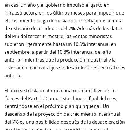
en casi un año
y el gobierno
impulsó
el gasto en
infraestructura
en los últimos
meses para impedir que
el crecimiento caiga demasiado por
debajo de la meta
de este año de
alrededor del 7%
.
Además de los
datos
del PIB
del tercer trimestre
, las ventas minoristas
subieron ligeramente hasta un
10,9
% interanual en
septiembre, a partir del
10,8
% interanual del año
anterior,
mientras que la producción
industrial y la
inversión en activos fijos
se desaceleró
respecto al mes
anterior
.
El foco
se traslada ahora
a una
reunión clave
de los
líderes del Partido Comunista
chino
al final
del mes
,
centrándose en el
próximo plan
quinquenal.
Un
descenso de la
proyección de crecimiento
interanual
del
7
%
es
una posibilidad
después de la
desaceleración
en el tercer trimestre,
lo que podría
aumentar
las