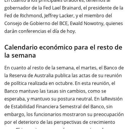
En cuanto a
los principales oradores
, tenemos al
gobernador de la Fed
Lael
Brainard
, el
presidente de la
Fed
de Richmond
, Jeffrey Lacker,
y el miembro
del
Consejo
de Gobierno del BCE
,
Ewald
Nowotny
, quienes
darán conferencias el día de hoy.
Calendario económico para el resto de
la semana
En cuanto al resto
de la semana,
el martes, el
Banco de
la Reserva
de
Australia
publica
las actas de su
reunión
de política
realizada en octubre.
En esta reunión
, el
Banco
mantuvo las tasas
sin cambios
, como se
esperaba,
y mantuvo su
postura neutral
.
En
la
Revisión
de Estabilidad Financiera
Semestral del Banco
, sin
embargo,
los
funcionarios
mostraron
su preocupación
por el
deterioro de
las perspectivas de crecimiento