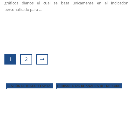
gráficos diarios el cual se basa únicamente en el indicador
personalizado para ...
1
2
GESTIÓN DE RIESGO Y CAPITAL
HERRAMIENTAS DE ANÁLISIS DEL MERCADO