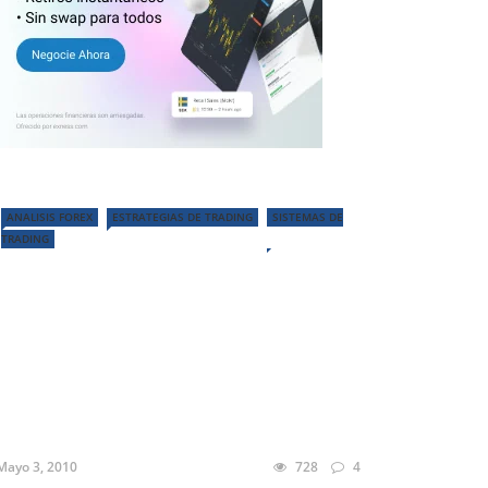
ANALISIS FOREX
ESTRATEGIAS DE TRADING
SISTEMAS DE
TRADING
Mayo 3, 2010
728
4