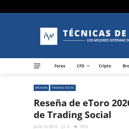
Forex
CFD
Cripto
Br
BROKERS
TRADING SOCIAL
Reseña de eToro 202
de Trading Social
Junio 10, 2013
0
1012