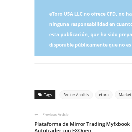
eToro USA LLC no ofrece CFD, no h
ninguna responsabilidad en cuanto 
esta publicación, que ha sido prep
disponible públicamente que no es e
Tags
Broker Analisis
etoro
Market
Previous Article
Plataforma de Mirror Trading Myfxbook
Autotrader con FXOpen