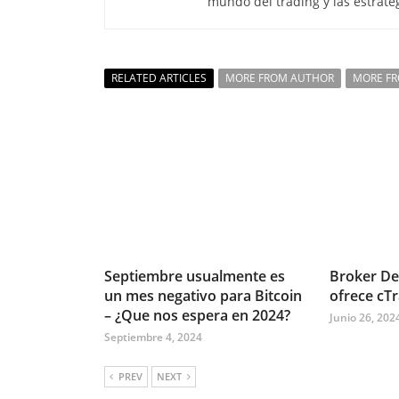
mundo del trading y las estrate
RELATED ARTICLES
MORE FROM AUTHOR
MORE F
Septiembre usualmente es
Broker De
un mes negativo para Bitcoin
ofrece cT
– ¿Que nos espera en 2024?
Junio 26, 202
Septiembre 4, 2024
PREV
NEXT