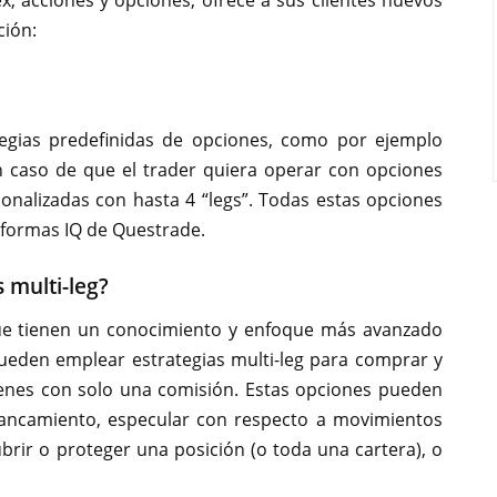
ex, acciones y opciones, ofrece a sus clientes nuevos
ción:
tegias predefinidas de opciones, como por ejemplo
 En caso de que el trader quiera operar con opciones
sonalizadas con hasta
4 “legs”
. Todas estas opciones
taformas IQ de Questrade.
 multi-leg?
ue tienen un conocimiento y enfoque más avanzado
ueden emplear estrategias multi-leg para comprar y
enes con solo una comisión. Estas opciones pueden
ancamiento, especular con respecto a movimientos
ubrir o proteger una posición (o toda una cartera), o