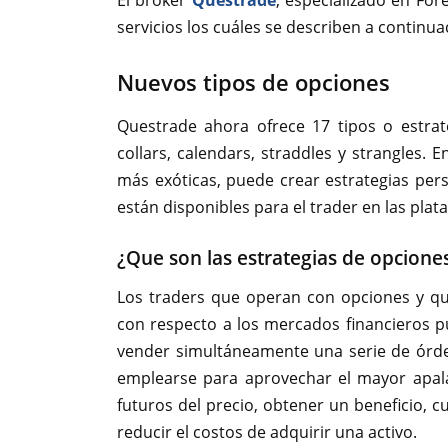
El broker
Questrade
, especializado en For
servicios los cuáles se describen a continua
Nuevos tipos de opciones
Questrade ahora ofrece 17 tipos o estra
collars, calendars, straddles y strangles.
más exóticas, puede crear estrategias per
están disponibles para el trader en las pla
¿Que son las estrategias de opciones
Los traders que operan con opciones y q
con respecto a los mercados financieros p
vender simultáneamente una serie de órd
emplearse para aprovechar el mayor apal
futuros del precio, obtener un beneficio, c
reducir el costos de adquirir una activo.