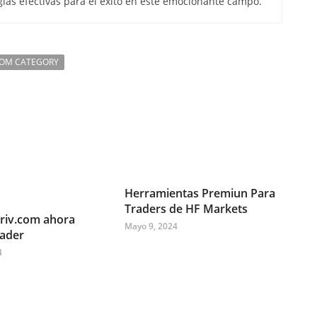
gias efectivas para el éxito en este emocionante campo.
ROM CATEGORY
Herramientas Premiun Para
Traders de HF Markets
riv.com ahora
Mayo 9, 2024
rader
4