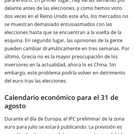
para
el euro
.
En primer lugar
, hay varias
semanas
por
delante antes de
las elecciones,
y
como hemos visto
dos veces en
el Reino Unido este
año
, los mercados
no
se muestran demasiado
entusiasmados con
las
elecciones
hasta que se encuentran a la vuelta de la
esquina
.
En segundo lugar
, las opiniones
de la gente
pueden cambiar dramáticamente
en tres
semanas
.
Por
último
, Grecia
no es la mayor preocupación de los
inversores en la actualidad, ahora lo es
China
.
Sin
embargo
,
este problema
podría volver
en detrimento
del
euro
tras las elecciones
.
Calendario económico para el 31 de
agosto
Durante el
día
de Europa
, el IPC
preliminar de
la zona
euro
para julio
se estará publicando
.
La
previsión es