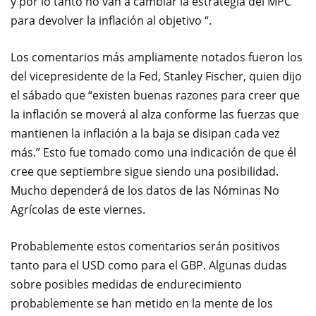
y por lo tanto no van a cambiar la estrategia del MPC
para
devolver la inflación al objetivo “.
Los
comentarios
más ampliamente
notados fueron los
del
vicepresidente de la Fed
, Stanley Fischer, quien
dijo
el sábado
que “existen
buenas razones para creer
que
la inflación
se moverá
al alza conforme
las fuerzas que
mantienen
la inflación
a la baja
se disipan cada vez
más
.
” Esto
fue
tomado como
una indicación de que
él
cree que
septiembre
sigue siendo
una posibilidad.
Mucho dependerá de
los datos de las Nóminas No
Agrícolas de este viernes
.
Probablemente estos
comentarios
serán positivos
tanto para el
USD como para el GBP
.
Algunas
dudas
sobre
posibles medidas de endurecimiento
probablemente
se han metido
en la mente
de los