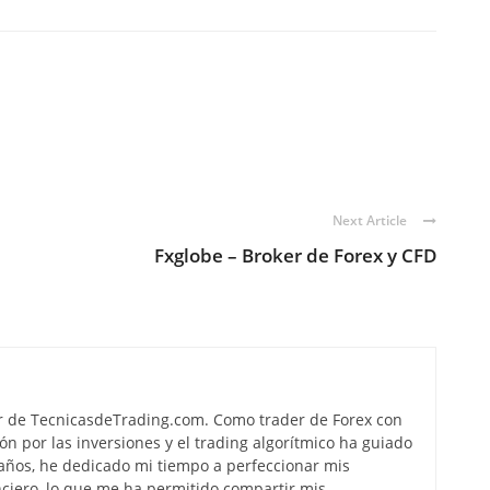
Next Article
Fxglobe – Broker de Forex y CFD
r de TecnicasdeTrading.com. Como trader de Forex con
ón por las inversiones y el trading algorítmico ha guiado
s años, he dedicado mi tiempo a perfeccionar mis
ciero, lo que me ha permitido compartir mis