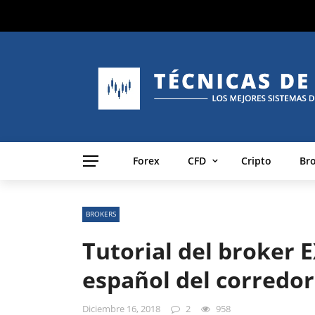
Forex
CFD
Cripto
Br
BROKERS
Tutorial del broker 
español del corredo
Diciembre 16, 2018
2
958