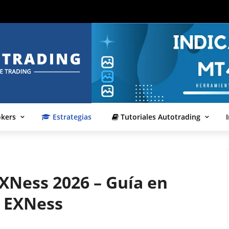
okers
Estrategias
Tutoriales Autotrading
EXNess 2026 – Guía en
r EXNess