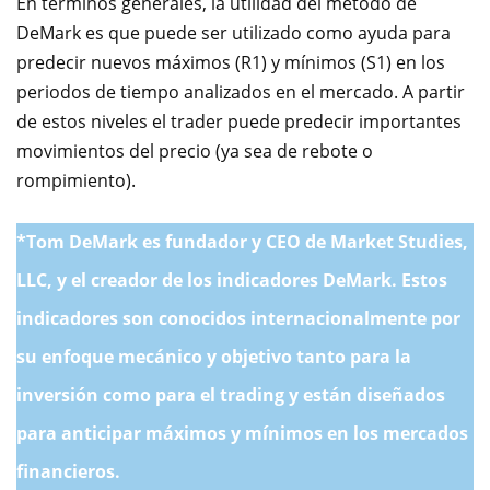
En términos generales, la utilidad del método de
DeMark es que puede ser utilizado como ayuda para
predecir nuevos máximos (R1) y mínimos (S1) en los
periodos de tiempo analizados en el mercado. A partir
de estos niveles el trader puede predecir importantes
movimientos del precio (ya sea de rebote o
rompimiento).
*Tom DeMark es fundador y CEO de Market Studies,
LLC, y el creador de los indicadores DeMark. Estos
indicadores son conocidos internacionalmente por
su enfoque mecánico y objetivo tanto para la
inversión como para el trading y están diseñados
para anticipar máximos y mínimos en los mercados
financieros.