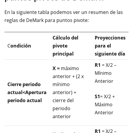
En la siguiente tabla podemos ver un resumen de las
reglas de DeMark para puntos pivote:
Cálculo del
Proyecciones
C
ondición
pivote
para el
principal
siguiente día
R1
= X/2 –
X =
máximo
Mínimo
anterior + (2 x
Anterior
Cierre periodo
mínimo
actual<Apertura
anterior) +
S1
= X/2 +
periodo actual
cierre del
Máximo
periodo
Anterior
anterior
R1
= X/2 –