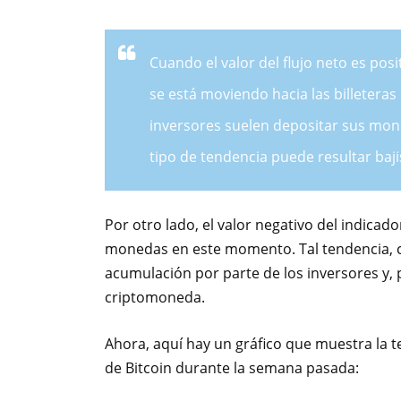
Cuando el valor del flujo neto es pos
se está moviendo hacia las billeter
inversores suelen depositar sus mone
tipo de tendencia puede resultar baji
Por otro lado, el valor negativo del indicad
monedas en este momento. Tal tendencia, c
acumulación por parte de los inversores y, p
criptomoneda.
Ahora, aquí hay un gráfico que muestra la t
de Bitcoin durante la semana pasada: