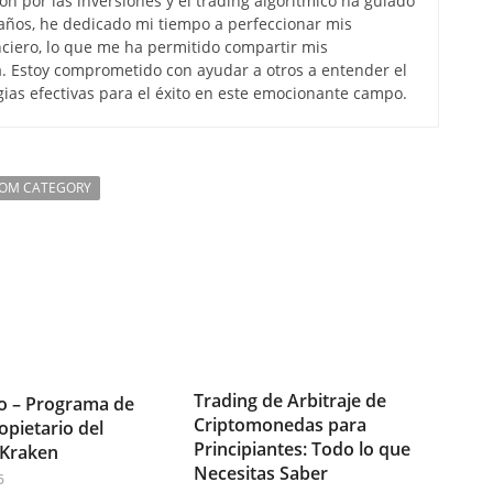
ón por las inversiones y el trading algorítmico ha guiado
s años, he dedicado mi tiempo a perfeccionar mis
ciero, lo que me ha permitido compartir mis
. Estoy comprometido con ayudar a otros a entender el
gias efectivas para el éxito en este emocionante campo.
ROM CATEGORY
Trading de Arbitraje de
o – Programa de
Criptomonedas para
opietario del
Principiantes: Todo lo que
 Kraken
Necesitas Saber
6