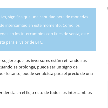
itivo, significa que una cantidad neta de monedas
as de intercambio en este momento. Como los
das en los intercambios con fines de venta, este
sta para el valor de BTC.
or sugiere que los inversores están retirando sus
uando se prolonga, puede ser un signo de
or lo tanto, puede ser alcista para el precio de una
endencia en el flujo neto de todos los intercambios