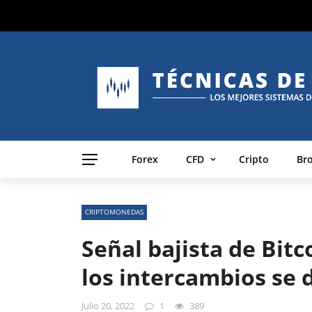
Forex
CFD
Cripto
Br
CRIPTOMONEDAS
Señal bajista de Bitco
los intercambios se 
Julio 20, 2022
1
389