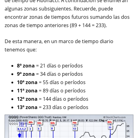
de tiempo de Fibonacci. A continuación se enumeran
algunas zonas subsiguientes. Recuerde, puede
encontrar zonas de tiempos futuros sumando las dos
zonas de tiempo anteriores (89 + 144 = 233).
De esta manera, en un marco de tiempo diario
tenemos que:
8ª zona
= 21 días o períodos
9ª zona
= 34 días o períodos
10ª zona
= 55 días o períodos
11ª zona
= 89 días o períodos
12ª zona
= 144 días o períodos
13ª zona
= 233 días o períodos