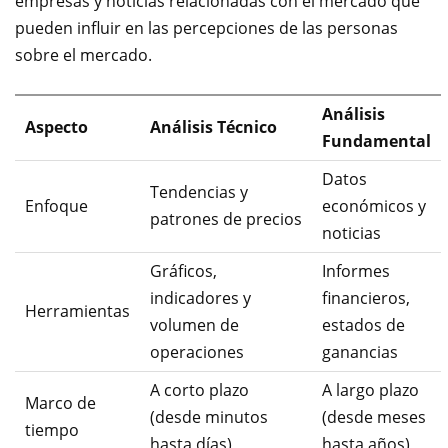
empresas y noticias relacionadas con el mercado que
pueden influir en las percepciones de las personas
sobre el mercado.
Análisis
Aspecto
Análisis Técnico
Fundamental
Datos
Tendencias y
Enfoque
económicos y
patrones de precios
noticias
Gráficos,
Informes
indicadores y
financieros,
Herramientas
volumen de
estados de
operaciones
ganancias
A corto plazo
A largo plazo
Marco de
(desde minutos
(desde meses
tiempo
hasta días)
hasta años)