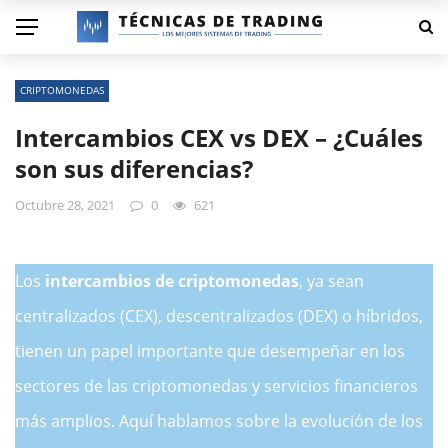
CRIPTOMONEDAS
Intercambios CEX vs DEX – ¿Cuáles
son sus diferencias?
Octubre 28, 2021
0
621
Los
intercambios de criptomonedas
, ya sean
centralizados (CEX), descentralizados (DEX) o híbridos,
tienen un papel importante que desempeñar en los
sectores de las criptomonedas y servicios financieros
más amplios. Aquí hablamos sobre la evolución de los