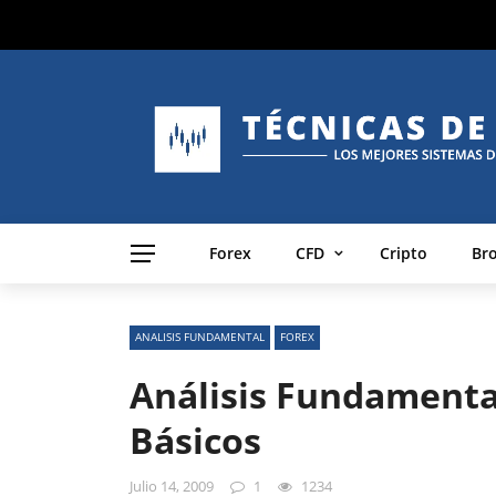
Forex
CFD
Cripto
Br
ANALISIS FUNDAMENTAL
FOREX
Análisis Fundamental
Básicos
Julio 14, 2009
1
1234