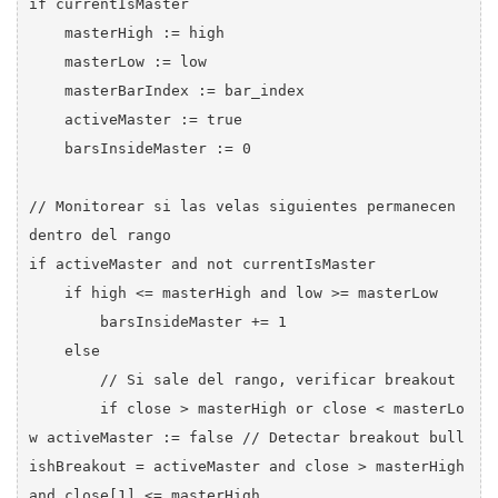
if currentIsMaster

    masterHigh := high

    masterLow := low

    masterBarIndex := bar_index

    activeMaster := true

    barsInsideMaster := 0

// Monitorear si las velas siguientes permanecen 
dentro del rango

if activeMaster and not currentIsMaster

    if high <= masterHigh and low >= masterLow

        barsInsideMaster += 1

    else

        // Si sale del rango, verificar breakout

        if close > masterHigh or close < masterLo
w activeMaster := false // Detectar breakout bull
ishBreakout = activeMaster and close > masterHigh 
and close[1] <= masterHigh
