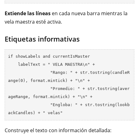
Extiende las líneas
en cada nueva barra mientras la
vela maestra esté activa.
Etiquetas informativas
if showLabels and currentIsMaster

    labelText = " VELA MAESTRA\n" + 

                 "Rango: " + str.tostring(candleR
ange(0), format.mintick) + "\n" +

                 "Promedio: " + str.tostring(aver
ageRange, format.mintick) + "\n" +

                 "Engloba: " + str.tostring(lookb
Construye el texto con información detallada: