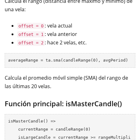
Calcula el rango (distancia entre máximo y mínimo) de
una vela:
: vela actual
offset = 0
: vela anterior
offset = 1
: hace 2 velas, etc.
offset = 2
Calcula el promedio móvil simple (SMA) del rango de
las últimas 20 velas.
Función principal: isMasterCandle()
isMasterCandle() =>

    currentRange = candleRange(0)

    isLargeCandle = currentRange >= rangeMultipli