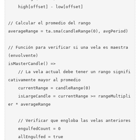
    high[offset] - low[offset]

// Calcular el promedio del rango

averageRange = ta.sma(candleRange(0), avgPeriod)

// Función para verificar si una vela es maestra 
(envolvente)

isMasterCandle() =>

    // La vela actual debe tener un rango signifi
cativamente mayor al promedio

    currentRange = candleRange(0)

    isLargeCandle = currentRange >= rangeMultipli
er * averageRange

    // Verificar que engloba las velas anteriores

    engulfedCount = 0

    allEngulfed = true
