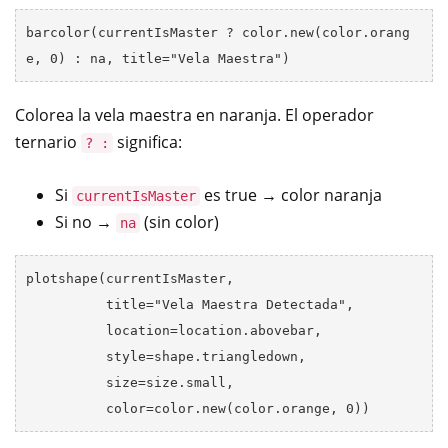
barcolor(currentIsMaster ? color.new(color.orang
Colorea la vela maestra en naranja. El operador
ternario
significa:
? :
Si
es true → color naranja
currentIsMaster
Si no →
(sin color)
na
plotshape(currentIsMaster, 

          title="Vela Maestra Detectada", 

          location=location.abovebar, 

          style=shape.triangledown, 

          size=size.small, 
