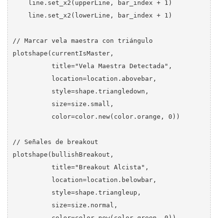
    line.set_x2(upperLine, bar_index + 1)

    line.set_x2(lowerLine, bar_index + 1)

// Marcar vela maestra con triángulo

plotshape(currentIsMaster, 

          title="Vela Maestra Detectada", 

          location=location.abovebar, 

          style=shape.triangledown, 

          size=size.small, 

          color=color.new(color.orange, 0))

// Señales de breakout

plotshape(bullishBreakout, 

          title="Breakout Alcista", 

          location=location.belowbar, 

          style=shape.triangleup, 

          size=size.normal, 

          color=color.new(color.green, 0))
