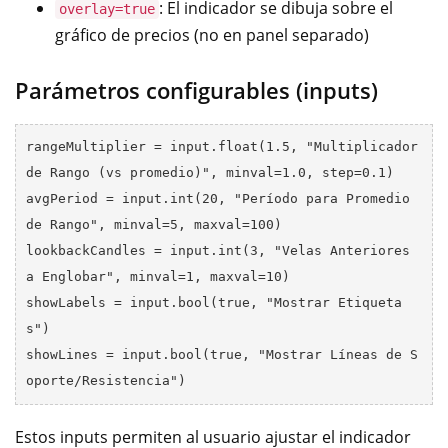
: El indicador se dibuja sobre el
overlay=true
gráfico de precios (no en panel separado)
Parámetros configurables (inputs)
rangeMultiplier = input.float(1.5, "Multiplicador 
de Rango (vs promedio)", minval=1.0, step=0.1)

avgPeriod = input.int(20, "Período para Promedio 
de Rango", minval=5, maxval=100)

lookbackCandles = input.int(3, "Velas Anteriores 
a Englobar", minval=1, maxval=10)

showLabels = input.bool(true, "Mostrar Etiqueta
s")

showLines = input.bool(true, "Mostrar Líneas de S
Estos inputs permiten al usuario ajustar el indicador