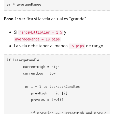
Paso 1
: Verifica si la vela actual es “grande”
Si
y
rangeMultiplier = 1.5
averageRange = 10 pips
La vela debe tener al menos
de rango
15 pips
if isLargeCandle

        currentHigh = high

        currentLow = low

        for i = 1 to lookbackCandles

            prevHigh = high[i]

            prevLow = low[i]

            if prevHigh <= currentHigh and prevLo