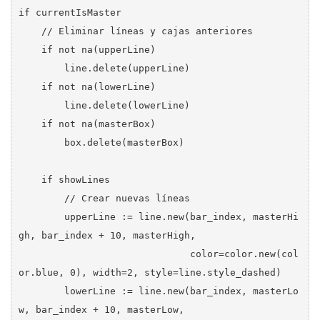
if currentIsMaster

    // Eliminar líneas y cajas anteriores

    if not na(upperLine)

        line.delete(upperLine)

    if not na(lowerLine)

        line.delete(lowerLine)

    if not na(masterBox)

        box.delete(masterBox)

    if showLines

        // Crear nuevas líneas

        upperLine := line.new(bar_index, masterHi
gh, bar_index + 10, masterHigh, 

                              color=color.new(col
or.blue, 0), width=2, style=line.style_dashed)

        lowerLine := line.new(bar_index, masterLo
w, bar_index + 10, masterLow, 
