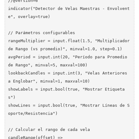
//@version=6

indicator("Detector de Velas Maestras - Envolvent
e", overlay=true)

// Parámetros configurables

rangeMultiplier = input.float(1.5, "Multiplicador 
de Rango (vs promedio)", minval=1.0, step=0.1)

avgPeriod = input.int(20, "Período para Promedio 
de Rango", minval=5, maxval=100)

lookbackCandles = input.int(3, "Velas Anteriores 
a Englobar", minval=1, maxval=10)

showLabels = input.bool(true, "Mostrar Etiqueta
s")

showLines = input.bool(true, "Mostrar Líneas de S
oporte/Resistencia")

// Calcular el rango de cada vela

candleRange(offset) => 
