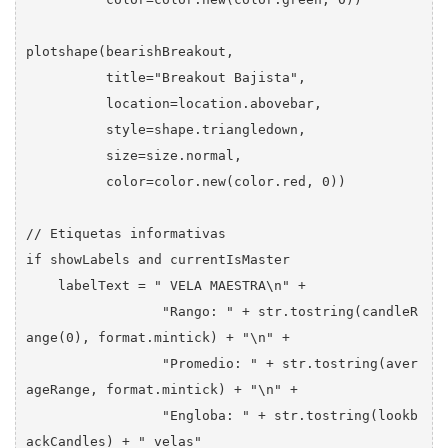
plotshape(bearishBreakout, 

          title="Breakout Bajista", 

          location=location.abovebar, 

          style=shape.triangledown, 

          size=size.normal, 

          color=color.new(color.red, 0))

// Etiquetas informativas

if showLabels and currentIsMaster

    labelText = " VELA MAESTRA\n" + 

                 "Rango: " + str.tostring(candleR
ange(0), format.mintick) + "\n" +

                 "Promedio: " + str.tostring(aver
ageRange, format.mintick) + "\n" +

                 "Engloba: " + str.tostring(lookb
ackCandles) + " velas"
