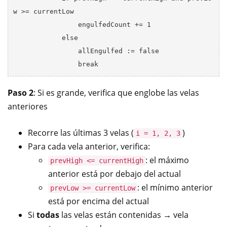
w >= currentLow

                engulfedCount += 1

            else

                allEngulfed := false

Paso 2
: Si es grande, verifica que englobe las velas
anteriores
Recorre las últimas 3 velas (
)
i = 1, 2, 3
Para cada vela anterior, verifica:
: el máximo
prevHigh <= currentHigh
anterior está por debajo del actual
: el mínimo anterior
prevLow >= currentLow
está por encima del actual
Si
todas
las velas están contenidas → vela