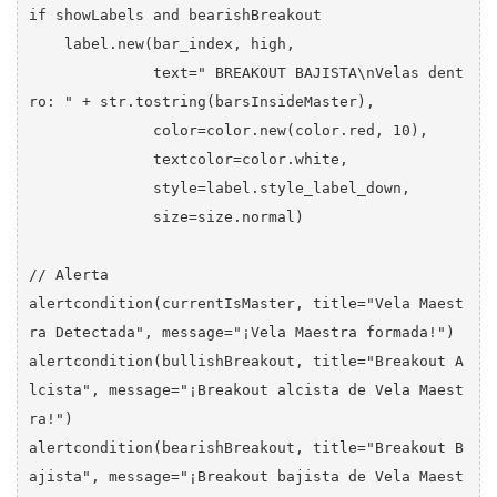
if showLabels and bearishBreakout

    label.new(bar_index, high, 

              text=" BREAKOUT BAJISTA\nVelas dent
ro: " + str.tostring(barsInsideMaster),

              color=color.new(color.red, 10),

              textcolor=color.white,

              style=label.style_label_down,

              size=size.normal)

// Alerta

alertcondition(currentIsMaster, title="Vela Maest
ra Detectada", message="¡Vela Maestra formada!")

alertcondition(bullishBreakout, title="Breakout A
lcista", message="¡Breakout alcista de Vela Maest
ra!")

alertcondition(bearishBreakout, title="Breakout B
ajista", message="¡Breakout bajista de Vela Maest