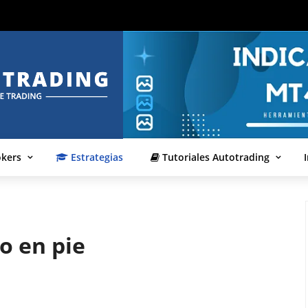
okers
Estrategias
Tutoriales Autotrading
o en pie