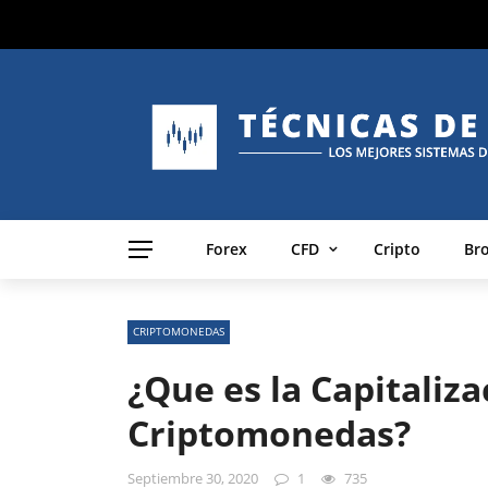
Forex
CFD
Cripto
Br
CRIPTOMONEDAS
¿Que es la Capitaliz
Criptomonedas?
Septiembre 30, 2020
1
735