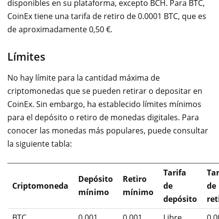
disponibles en su plataforma, excepto BCH. Para BTC,
CoinEx tiene una tarifa de retiro de 0.0001 BTC, que es
de aproximadamente 0,50 €.
Límites
No hay límite para la cantidad máxima de
criptomonedas que se pueden retirar o depositar en
CoinEx. Sin embargo, ha establecido límites mínimos
para el depósito o retiro de monedas digitales. Para
conocer las monedas más populares, puede consultar
la siguiente tabla:
Tarifa
Tar
Depósito
Retiro
Criptomoneda
de
de
mínimo
mínimo
depósito
ret
BTC
0.001
0.001
Libre
0.0