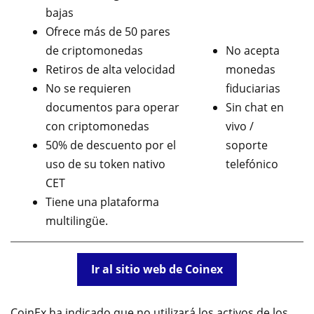
bajas
Ofrece más de 50 pares
de criptomonedas
No acepta
Retiros de alta velocidad
monedas
No se requieren
fiduciarias
documentos para operar
Sin chat en
con criptomonedas
vivo /
50% de descuento por el
soporte
uso de su token nativo
telefónico
CET
Tiene una plataforma
multilingüe.
Ir al sitio web de Coinex
CoinEx ha indicado que no utilizará los activos de los