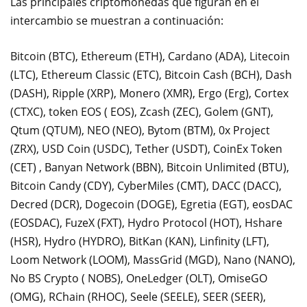
Las principales criptomonedas que figuran en el
intercambio se muestran a continuación:
Bitcoin (BTC), Ethereum (ETH), Cardano (ADA), Litecoin
(LTC), Ethereum Classic (ETC), Bitcoin Cash (BCH), Dash
(DASH), Ripple (XRP), Monero (XMR), Ergo (Erg), Cortex
(CTXC), token EOS ( EOS), Zcash (ZEC), Golem (GNT),
Qtum (QTUM), NEO (NEO), Bytom (BTM), 0x Project
(ZRX), USD Coin (USDC), Tether (USDT), CoinEx Token
(CET) , Banyan Network (BBN), Bitcoin Unlimited (BTU),
Bitcoin Candy (CDY), CyberMiles (CMT), DACC (DACC),
Decred (DCR), Dogecoin (DOGE), Egretia (EGT), eosDAC
(EOSDAC), FuzeX (FXT), Hydro Protocol (HOT), Hshare
(HSR), Hydro (HYDRO), BitKan (KAN), Linfinity (LFT),
Loom Network (LOOM), MassGrid (MGD), Nano (NANO),
No BS Crypto ( NOBS), OneLedger (OLT), OmiseGO
(OMG), RChain (RHOC), Seele (SEELE), SEER (SEER),