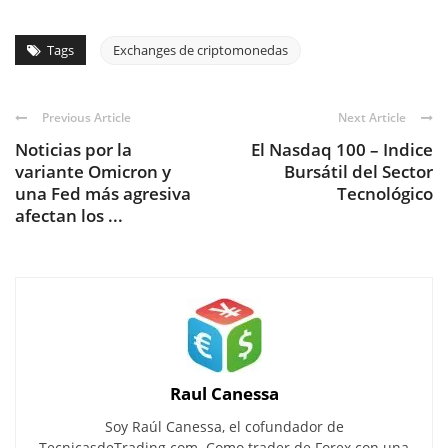
Tags
Exchanges de criptomonedas
Previous Article
Next Article
Noticias por la
El Nasdaq 100 – Indice
variante Omicron y
Bursátil del Sector
una Fed más agresiva
Tecnológico
afectan los ...
Raul Canessa
Soy Raúl Canessa, el cofundador de
TecnicasdeTrading.com. Como trader de Forex con una