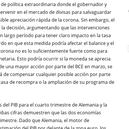
 de política extraordinaria donde el gobernador y
ervenir en el mercado de divisas para salvaguardar
osible apreciación rápida de la corona. Sin embargo, el
 la decisión, argumentando que las intervenciones
 largo período para tener claro impacto en la tasa
do en que esta medida podría afectar el balance y el
corona no es lo suficientemente fuerte como para
etaria. Esto podría ocurrir si la moneda se aprecia
de una mayor acción por parte del BCE en marzo, se
rá de compensar cualquier posible acción por parte
a tasa de recompra o la ampliación de su programa de
 del PIB para el cuarto trimestre de Alemania y la
mbas cifras demuestren que las dos economías
trimestre. Dado que Alemania, el motor de
timación del PIB por delante de la zona euro, los