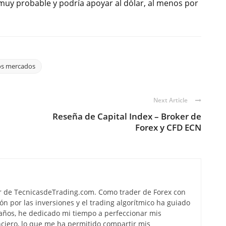
muy probable y podría apoyar al dólar, al menos por
os mercados
Next Article
Reseña de Capital Index – Broker de
Forex y CFD ECN
r de TecnicasdeTrading.com. Como trader de Forex con
ón por las inversiones y el trading algorítmico ha guiado
s años, he dedicado mi tiempo a perfeccionar mis
ciero, lo que me ha permitido compartir mis