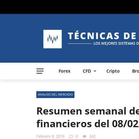
Forex
CFD
Cripto
Br
ANALISIS DEL MERCADO
Resumen semanal de
financieros del 08/0
Febrero 8, 2016
0
342