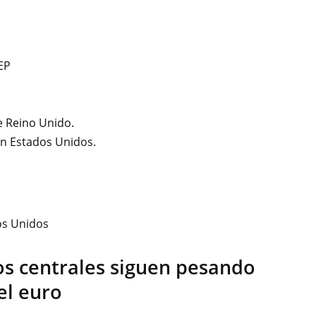
EP
e Reino Unido.
n Estados Unidos.
os Unidos
os centrales siguen pesando
 el euro