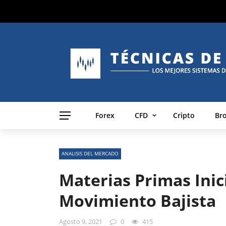
Forex
CFD
Cripto
Br
ANALISIS DEL MERCADO
Materias Primas Inic
Movimiento Bajista
Agosto 9, 2021
0
415